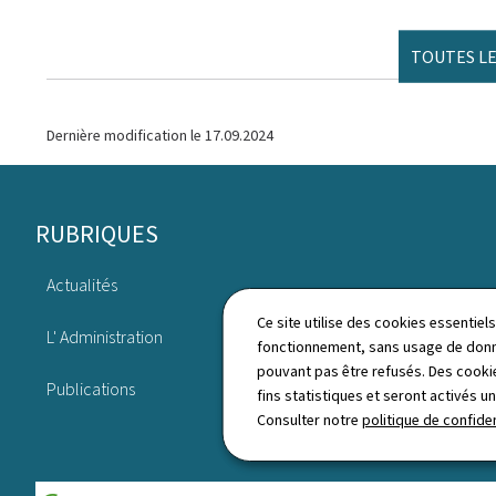
TOUTES LE
Dernière modification le
17.09.2024
Pied
RUBRIQUES
de
Actualités
page
Législation
Ce site utilise des cookies essentie
L' Administration
fonctionnement, sans usage de donné
Annuaire
pouvant pas être refusés. Des cookie
Publications
fins statistiques et seront activés u
Consulter notre
politique de confiden