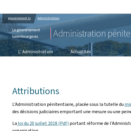
gouvernement.lu
Administrations
Le gouvernement
Administration pénite
luxembourgeois
L' Administration
Actualités
Attributions
L'Administration pénitentiaire, placée sous la tutelle du
min
des décisions judiciaires emportant une mesure ou une peine
La
loi du 20 juillet 2018 (Pdf)
portant réforme de l'Administr
organisation.