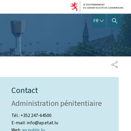
FRANÇAIS
FR
AFFICHER / MASQUER 
PARTAG
Contact
Administration pénitentiaire
Tél.: +352 247-64500
E-mail: info@ap.etat.lu
Web:
ap.public.lu