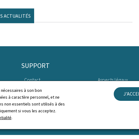
S ACTUALITÉS
SUPPORT
Contact
Aspects légaux
ls nécessaires à son bon
J'ACC
Plan du site
Déclaration d'access
es à caractère personnel, et ne
s non essentiels sont utilisés à des
À propos du site
Gestion des cookies
niquement si vous les acceptez.
tialité
.