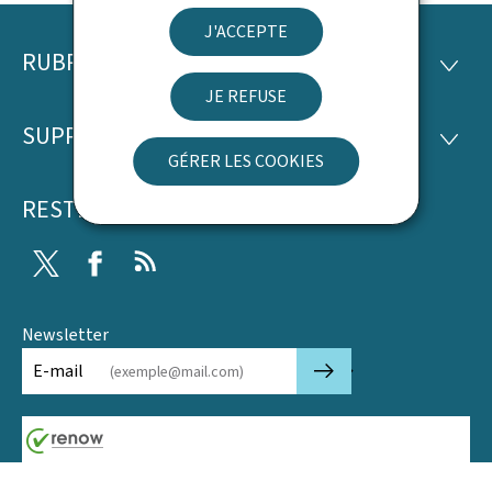
J'ACCEPTE
RUBRIQUES
Pied
RUBRI
JE REFUSE
de
SUPPORT
SUPP
page
GÉRER LES COOKIES
RESTEZ CONNECTÉ
Twitter
Facebook
RSS
Newsletter
🡒
E-mail