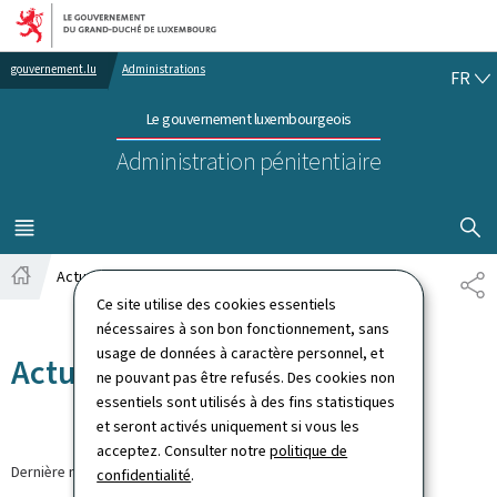
Aller au menu principal
Aller au contenu
FR
gouvernement.lu
Administrations
FR
Le gouvernement luxembourgeois
Administration pénitentiaire
AFFICHER
MENU
PRINCIPAL
Actualités
PA
Accueil
Ce site utilise des cookies essentiels
nécessaires à son bon fonctionnement, sans
usage de données à caractère personnel, et
Actualités
ne pouvant pas être refusés. Des cookies non
essentiels sont utilisés à des fins statistiques
et seront activés uniquement si vous les
acceptez. Consulter notre
politique de
Dernière modification le
30.03.2026
confidentialité
.