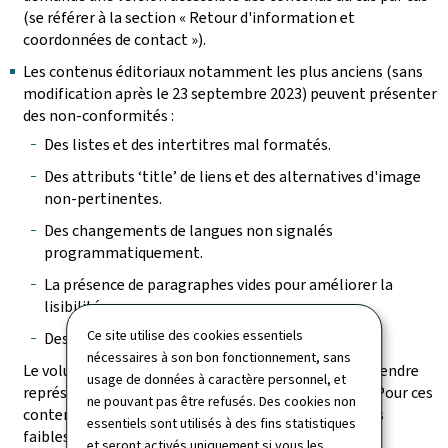
(se référer à la section « Retour d'information et
coordonnées de contact »).
Les contenus éditoriaux notamment les plus anciens (sans
modification après le 23 septembre 2023) peuvent présenter
des non-conformités :
Des listes et des intertitres mal formatés.
Des attributs ‘title’ de liens et des alternatives d'image
non-pertinentes.
Des changements de langues non signalés
programmatiquement.
La présence de paragraphes vides pour améliorer la
lisibilité.
Ce site utilise des cookies essentiels
Des tableaux incorrectement structurés.
nécessaires à son bon fonctionnement, sans
Le volume des pages à vérifier et des contenus à reprendre
usage de données à caractère personnel, et
représente une charge de travail trop conséquente. Pour ces
ne pouvant pas être refusés. Des cookies non
contenus, il a été vérifié que, bien que présentant des
essentiels sont utilisés à des fins statistiques
faiblesses de structuration, les non-conformités les
et seront activés uniquement si vous les