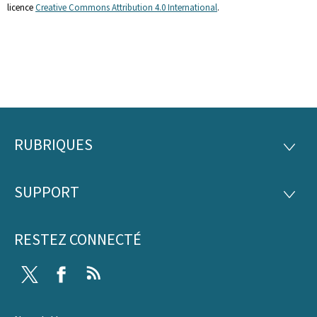
licence
Creative Commons Attribution 4.0 International
.
RUBRIQUES
Pied
RUBRI
de
SUPPORT
SUPP
page
RESTEZ CONNECTÉ
Twitter
Facebook
RSS