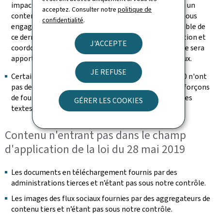
impactant ne bloquent pas l’accès à l’information. Si un
acceptez. Consulter notre
politique de
contenu s’avérait malgré tout non accessible, nous nous
confidentialité
.
engageons à fournir sur demande une version accessible de
ce dernier (se référer à la section « Retour d'information et
J'ACCEPTE
coordonnées de contact »). Une attention particulière sera
apportée à la rédaction des futurs contenus éditoriaux.
JE REFUSE
Certaines vidéos publiées après le 23 septembre 2020 n'ont
pas de transcription textuelle adaptée. Nous nous efforçons
de fournir les messages transmis dans la vidéo dans les
GÉRER LES COOKIES
textes environnants
Contenu n'entrant pas dans le champ
d'application de la loi du 28 mai 2019
Les documents en téléchargement fournis par des
administrations tierces et n’étant pas sous notre contrôle.
Les images des flux sociaux fournies par des aggregateurs de
contenu tiers et n’étant pas sous notre contrôle.