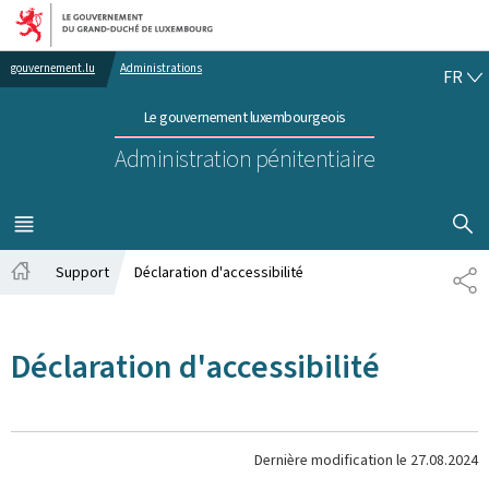
Aller au menu principal
Aller au contenu
FR
gouvernement.lu
Administrations
FR
Le gouvernement luxembourgeois
Administration pénitentiaire
AFFICHER
MENU
PRINCIPAL
Support
Déclaration d'accessibilité
PA
Accueil
Déclaration d'accessibilité
Dernière modification le
27.08.2024