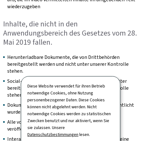
wiederzugeben
Inhalte, die nicht in den
Anwendungsbereich des Gesetzes vom 28.
Mai 2019 fallen.
Herunterladbare Dokumente, die von Drittbehörden
bereitgestellt werden und nicht unter unserer Kontrolle
stehen.
Social-Feed-Bilder, die von Inhaltsaggregatoren Dritter
Diese Website verwendet für ihren Betrieb
bereitgestellt werden und nicht unter unserer Kontrolle
notwendige Cookies, ohne Nutzung
stehen.
personenbezogener Daten. Diese Cookies
Dokumente, die vor dem 23. September 2018 veröffentlicht
können nicht abgelehnt werden. Nicht
wurden.
notwendige Cookies werden zu statistischen
Zwecken benutzt und nur aktiviert, wenn Sie
Alle vor dem 23. September 2020 auf der Website
sie zulassen. Unsere
veröffentlichten Videos.
Datenschutzbestimmungen
lesen.
Interaktive Karten sind insoweit ausgenommen, als eine