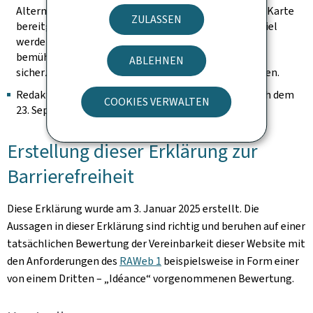
Alternative auf der Seite vorhanden ist, um die in der Karte
ZULASSEN
bereitgestellten Information abzurufen (zum Beispiel
werden die Adressen in Worten ausgeschrieben). Wir
bemühen uns, sie identifizierbar zu halten und
ABLEHNEN
sicherzustellen, dass sie keine Tastaturfalle darstellen.
Redaktioneller Inhalt, der als archiviert gilt (der nach dem
COOKIES VERWALTEN
23. September 2019 nicht mehr geändert wurde).
Erstellung dieser Erklärung zur
Barrierefreiheit
Diese Erklärung wurde am
3. Januar 2025
erstellt. Die
Aussagen in dieser Erklärung sind richtig und beruhen auf einer
tatsächlichen Bewertung der Vereinbarkeit dieser Website mit
den Anforderungen des
RAWeb 1
beispielsweise in Form einer
von einem Dritten – „Idéance“ vorgenommenen Bewertung.