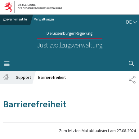
Zur Hauptnavigation
Zum Inhalt
DE
gouvernement.lu
Verwaltungen
DE
Die Luxemburger Regierung
Justizvollzugsverwaltung
SUCHFLED 
MENÜ
HAUPT-
Support
Barrierefreiheit
TE
Startseite
Barrierefreiheit
Zum letzten Mal aktualisiert am
27.08.2024