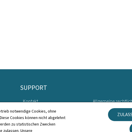
SUPPORT
Kontakt
Allgemeine rechtlic
etrieb notwendige Cookies, ohne
ZULAS
Sitemap
Barrierefreiheit
iese Cookies können nicht abgelehnt
erden zu statistischen Zwecken
Informationen zur Webseite
Verwaltung der Coo
ie zulassen. Unsere