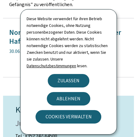
Gefängnis" zu veröffentlichen.
Diese Website verwendet für ihren Betrieb
notwendige Cookies, ohne Nutzung
Normalisierung der Besuche in der
personenbezogener Daten. Diese Cookies
können nicht abgelehnt werden. Nicht
Haftanstalt Schrassig
notwendige Cookies werden zu statistischen
Veröffentlichung
30.06.2021
Zwecken benutzt und nur aktiviert, wenn Sie
sie zulassen. Unsere
Datenschutzbestimmungen
lesen.
ALLE NACHRICHTEN
ZULASSEN
ABLEHNEN
Kontakt
COOKIES VERWALTEN
Justizvollzugsverwaltung
Tel.: +352 247-64500