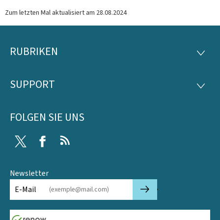
Zum letzten Mal aktualisiert am
28.08.2024
RUBRIKEN
Footer
RUBRI
SUPPORT
SUPP
FOLGEN SIE UNS
Twitter
Facebook
RSS
Newsletter
🡒
E-Mail