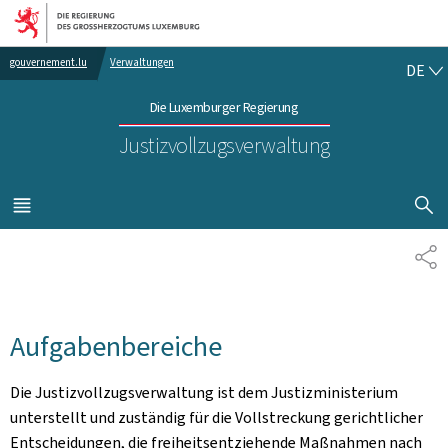
Zur Hauptnavigation
Zum Inhalt
DE
gouvernement.lu
Verwaltungen
DE
Die Luxemburger Regierung
Justizvollzugsverwaltung
SUCHFLED 
MENÜ
HAUPT-
TE
Aufgabenbereiche
Die Justizvollzugsverwaltung ist dem Justizministerium
unterstellt und zuständig für die Vollstreckung gerichtlicher
Entscheidungen, die freiheitsentziehende Maßnahmen nach