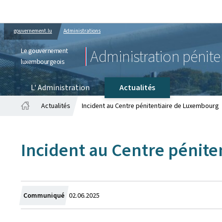
gouvernement.lu
Administrations
Le gouvernement
Administration pénite
luxembourgeois
L' Administration
Actualités
Actualités
Incident au Centre pénitentiaire de Luxembourg
Accueil
Incident au Centre pénit
Crée
Communiqué
02.06.2025
le