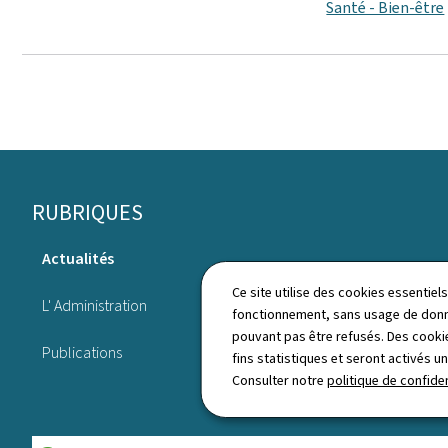
Santé - Bien-être
Pied
RUBRIQUES
de
Actualités
page
Législation
Ce site utilise des cookies essentie
L' Administration
fonctionnement, sans usage de donné
Annuaire
pouvant pas être refusés. Des cookie
Publications
fins statistiques et seront activés u
Consulter notre
politique de confiden