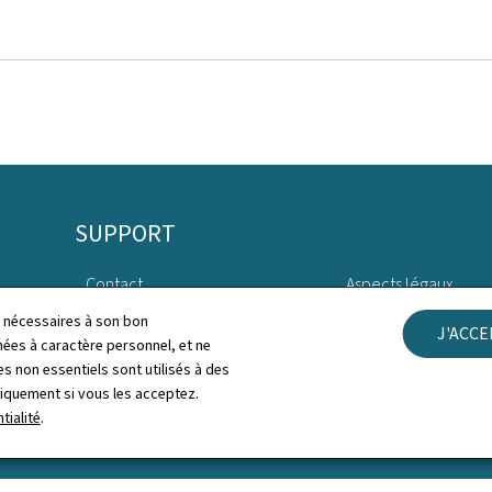
SUPPORT
Contact
Aspects légaux
ls nécessaires à son bon
J'ACC
Plan du site
Déclaration d'access
es à caractère personnel, et ne
s non essentiels sont utilisés à des
À propos du site
Gestion des cookies
niquement si vous les acceptez.
tialité
.