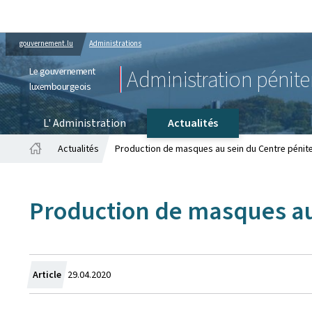
gouvernement.lu
Administrations
Le gouvernement
Administration pénite
luxembourgeois
L' Administration
Actualités
Actualités
Production de masques au sein du Centre pénit
Accueil
Production de masques au
Crée
Article
29.04.2020
le