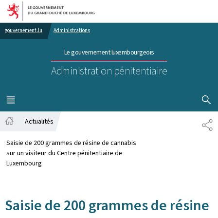
Aller au menu principal
Aller au contenu
gouvernement.lu
Administrations
Le gouvernement luxembourgeois
Administration pénitentiaire
AFFICHER
MENU
PRINCIPAL
Actualités
PA
Accueil
Saisie de 200 grammes de résine de cannabis
sur un visiteur du Centre pénitentiaire de
Luxembourg
Saisie de 200 grammes de résine