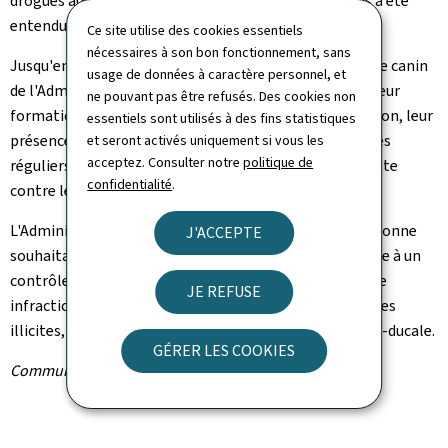
drogues au CPL. Le visiteur en possession du cannabis a été
entendu par la police grand-ducale.
Ce site utilise des cookies essentiels
nécessaires à son bon fonctionnement, sans
Jusqu'en septembre 2022, les maîtres-chiens du Service canin
usage de données à caractère personnel, et
de l'Administration pénitentiaire continuent à suivre leur
ne pouvant pas être refusés. Des cookies non
formation auprès de l'IADPS. À l'issue de cette formation, leur
essentiels sont utilisés à des fins statistiques
présence sur le terrain se manifestera par des contrôles
et seront activés uniquement si vous les
acceptez. Consulter notre
politique de
réguliers qui sont indispensables dans le cadre de la lutte
confidentialité
.
contre les stupéfiants en milieu carcéral.
L'Administration pénitentiaire précise que chaque personne
J'ACCEPTE
souhaitant rendre visite à un détenu au CPL est soumise à un
contrôle de sécurité lors de son entrée en prison. Toute
JE REFUSE
infraction à la loi, par exemple en matière de substances
illicites, est signalée immédiatement à la police grand-ducale.
GÉRER LES COOKIES
Communiqué par l'Administration pénitentiaire