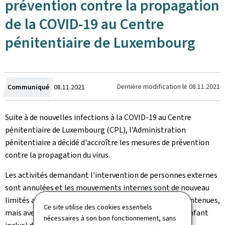
prévention contre la propagation
de la COVID-19 au Centre
pénitentiaire de Luxembourg
Crée
Dernière modification le
08.11.2021
Communiqué
08.11.2021
le
Suite à de nouvelles infections à la COVID-19 au Centre
pénitentiaire de Luxembourg (CPL), l'Administration
pénitentiaire a décidé d'accroître les mesures de prévention
contre la propagation du virus.
Les activités demandant l'intervention de personnes externes
sont annulées et les mouvements internes sont de nouveau
limités au strict minimum. Les visites au CPL sont maintenues,
Ce site utilise des cookies essentiels
mais avec un maximum de deux visiteurs par détenu (enfant
nécessaires à son bon fonctionnement, sans