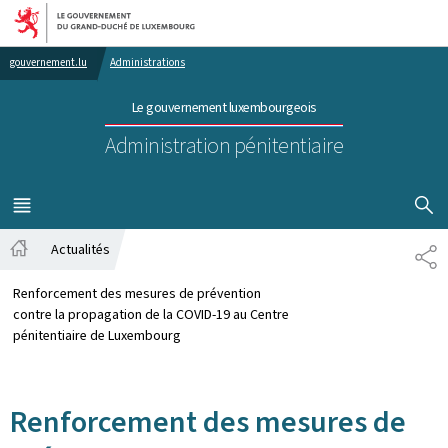
Aller au menu principal
Aller au contenu
gouvernement.lu
Administrations
Le gouvernement luxembourgeois
Administration pénitentiaire
AFFICHER
MENU
PRINCIPAL
Actualités
PA
Accueil
Renforcement des mesures de prévention
contre la propagation de la COVID-19 au Centre
pénitentiaire de Luxembourg
Renforcement des mesures de