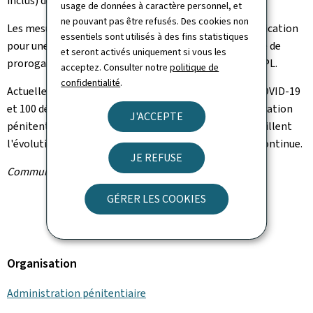
inclus) derrière une séparation en plexiglas.
usage de données à caractère personnel, et
ne pouvant pas être refusés. Des cookies non
Les mesures sanitaires énoncées ci-dessus sont d'application
essentiels sont utilisés à des fins statistiques
pour une période de deux semaines avec une possibilité de
et seront activés uniquement si vous les
prorogation dépendante de la situation sanitaire au CPL.
acceptez. Consulter notre
politique de
confidentialité
.
Actuellement, 8 détenus ont été testés positifs à la COVID-19
et 100 détenus ont été mis en quarantaine. L'Administration
J'ACCEPTE
pénitentiaire et le service médical au sein du CPL surveillent
l'évolution de la situation de très près et de manière continue.
JE REFUSE
Communiqué par l'Administration pénitentiaire
GÉRER LES COOKIES
Organisation
Administration pénitentiaire