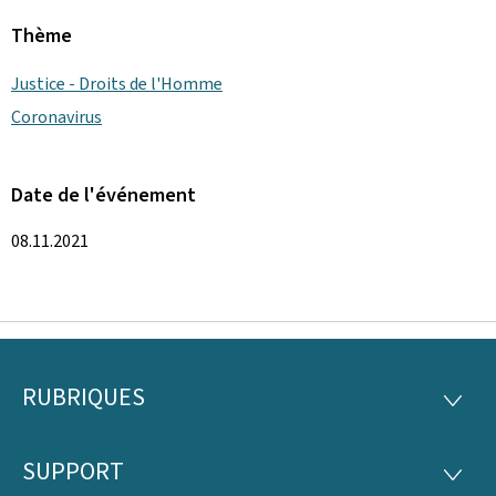
Thème
Justice - Droits de l'Homme
Coronavirus
Date de l'événement
08.11.2021
RUBRIQUES
Pied
RUBRI
de
SUPPORT
SUPP
page