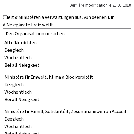
Dernière modification le
25.05.2018
Wielt d’Ministèren a Verwaltungen aus, vun deenen Dir
d’Neiegkeete kréie wëllt.
All d'Noriichten
Deeglech
Wöchentlech
Bei all Neiegkeet
Ministère fir Ëmwelt, Klima a Biodiversitéit
Deeglech
Wöchentlech
Bei all Neiegkeet
Ministère fir Famill, Solidaritéit, Zesummeliewen an Accueil
Deeglech
Wöchentlech
Bei all Neiegkeet