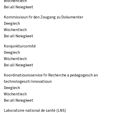
Wöchentlech
Bei all Neiegkeet
Kommissioun fir den Zougang zu Dokumenter
Deeglech
Wöchentlech
Bei all Neiegkeet
Konjunkturcomité
Deeglech
Wöchentlech
Bei all Neiegkeet
Koordinatiounsservice fir Recherche a pedagogesch an
technologesch Innovatioun
Deeglech
Wöchentlech
Bei all Neiegkeet
Laboratoire national de santé (LNS)