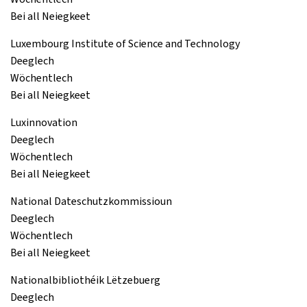
Bei all Neiegkeet
Luxembourg Institute of Science and Technology
Deeglech
Wöchentlech
Bei all Neiegkeet
Luxinnovation
Deeglech
Wöchentlech
Bei all Neiegkeet
National Dateschutzkommissioun
Deeglech
Wöchentlech
Bei all Neiegkeet
Nationalbibliothéik Lëtzebuerg
Deeglech