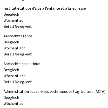
Institut étatique d’aide à l’enfance et à la jeunesse
Deeglech
Wöchentlech
Bei all Neiegkeet
Aarbechtsagence
Deeglech
Wöchentlech
Bei all Neiegkeet
Aarbechtsinspektioun
Deeglech
Wöchentlech
Bei all Neiegkeet
Administration des services techniques de l'agriculture (ASTA)
Deeglech
Wöchentlech