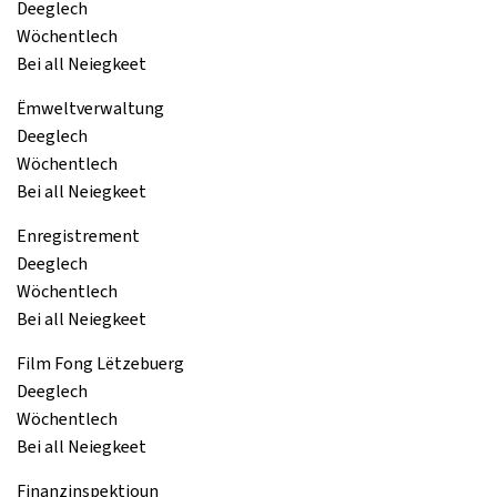
Deeglech
Wöchentlech
Bei all Neiegkeet
Ëmweltverwaltung
Deeglech
Wöchentlech
Bei all Neiegkeet
Enregistrement
Deeglech
Wöchentlech
Bei all Neiegkeet
Film Fong Lëtzebuerg
Deeglech
Wöchentlech
Bei all Neiegkeet
Finanzinspektioun