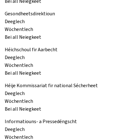
Bei all Neiegkeet
Gesondheetsdirektioun
Deeglech
Wöchentlech
Bei all Neiegkeet
Héichschoul fir Aarbecht
Deeglech
Wöchentlech
Bei all Neiegkeet
Héije Kommissariat fir national Sécherheet
Deeglech
Wöchentlech
Bei all Neiegkeet
Informatiouns- a Pressedéngscht
Deeglech
Wöchentlech