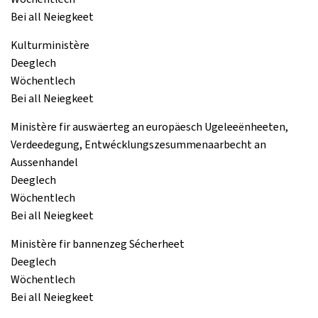
Bei all Neiegkeet
Kulturministère
Deeglech
Wöchentlech
Bei all Neiegkeet
Ministère fir auswäerteg an europäesch Ugeleeënheeten,
Verdeedegung, Entwécklungszesummenaarbecht an
Aussenhandel
Deeglech
Wöchentlech
Bei all Neiegkeet
Ministère fir bannenzeg Sécherheet
Deeglech
Wöchentlech
Bei all Neiegkeet