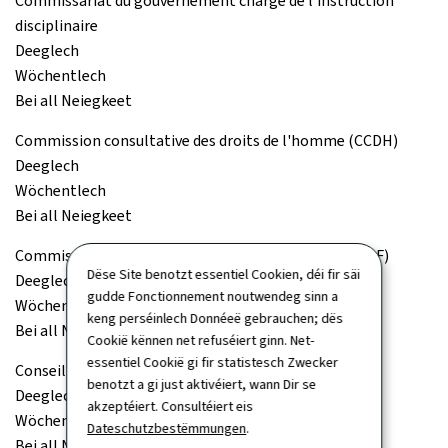
Commissariat du gouvernement chargé de l'instruction
disciplinaire
Deeglech
Wöchentlech
Bei all Neiegkeet
Commission consultative des droits de l'homme (CCDH)
Deeglech
Wöchentlech
Bei all Neiegkeet
Commission de surveillance du secteur financier (CSSF)
Dëse Site benotzt essentiel Cookien, déi fir säi
Deeglech
gudde Fonctionnement noutwendeg sinn a
Wöchentlech
keng perséinlech Donnéeë gebrauchen; dës
Bei all Neiegkeet
Cookië kënnen net refuséiert ginn. Net-
essentiel Cookië gi fir statistesch Zwecker
Conseil de la concurrence
benotzt a gi just aktivéiert, wann Dir se
Deeglech
akzeptéiert. Consultéiert eis
Wöchentlech
Dateschutzbestëmmungen
.
Bei all Neiegkeet