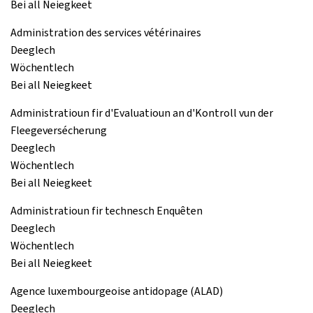
Bei all Neiegkeet
Administration des services vétérinaires
Deeglech
Wöchentlech
Bei all Neiegkeet
Administratioun fir d'Evaluatioun an d'Kontroll vun der
Fleegeversécherung
Deeglech
Wöchentlech
Bei all Neiegkeet
Administratioun fir technesch Enquêten
Deeglech
Wöchentlech
Bei all Neiegkeet
Agence luxembourgeoise antidopage (ALAD)
Deeglech