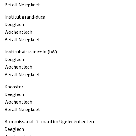
Bei all Neiegkeet
Institut grand-ducal
Deeglech
Wöchentlech
Bei all Neiegkeet
Institut viti-vinicole (IVV)
Deeglech
Wöchentlech
Bei all Neiegkeet
Kadaster
Deeglech
Wöchentlech
Bei all Neiegkeet
Kommissariat fir maritim Ugeleeënheeten
Deeglech