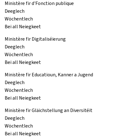
Ministère fir d'Fonction publique
Deeglech
Wöchentlech
Bei all Neiegkeet
Ministère fir Digitaliséierung
Deeglech
Wöchentlech
Bei all Neiegkeet
Ministère fir Educatioun, Kanner a Jugend
Deeglech
Wöchentlech
Bei all Neiegkeet
Ministère fir Gläichstellung an Diversitéit
Deeglech
Wöchentlech
Bei all Neiegkeet