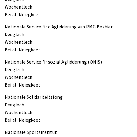
Wöchentlech
Bei all Neiegkeet
Nationale Service fir d’Aglidderung vun RMG Bezéier
Deeglech
Wöchentlech
Bei all Neiegkeet
Nationale Service fir sozial Aglidderung (ONIS)
Deeglech
Wöchentlech
Bei all Neiegkeet
Nationale Solidaritéitsfong
Deeglech
Wöchentlech
Bei all Neiegkeet
Nationale Sportsinstitut