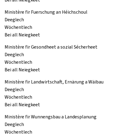
Ministère fir Fuerschung an Héichschoul
Deeglech
Wöchentlech
Bei all Neiegkeet
Ministère fir Gesondheet a sozial Sécherheet
Deeglech
Wöchentlech
Bei all Neiegkeet
Ministère fir Landwirtschaft, Ernärung a Wäibau
Deeglech
Wöchentlech
Bei all Neiegkeet
Ministère fir Wunnengsbau a Landesplanung
Deeglech
Wöchentlech