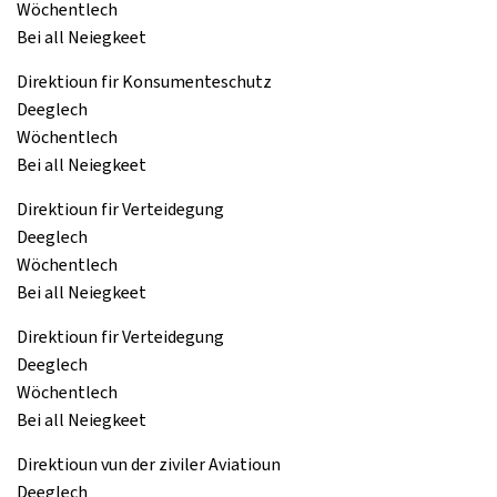
Wöchentlech
Bei all Neiegkeet
Direktioun fir Konsumenteschutz
Deeglech
Wöchentlech
Bei all Neiegkeet
Direktioun fir Verteidegung
Deeglech
Wöchentlech
Bei all Neiegkeet
Direktioun fir Verteidegung
Deeglech
Wöchentlech
Bei all Neiegkeet
Direktioun vun der ziviler Aviatioun
Deeglech