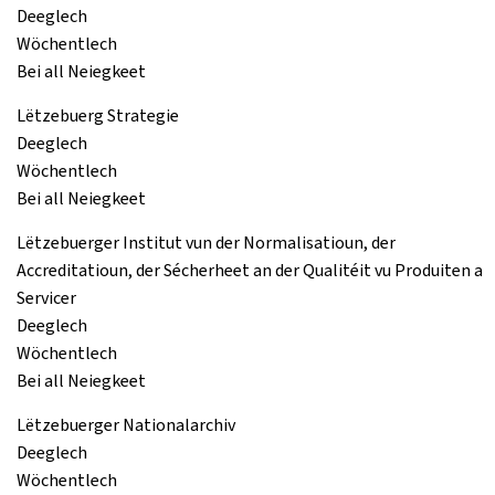
Deeglech
Wöchentlech
Bei all Neiegkeet
Lëtzebuerg Strategie
Deeglech
Wöchentlech
Bei all Neiegkeet
Lëtzebuerger Institut vun der Normalisatioun, der
Accreditatioun, der Sécherheet an der Qualitéit vu Produiten a
Servicer
Deeglech
Wöchentlech
Bei all Neiegkeet
Lëtzebuerger Nationalarchiv
Deeglech
Wöchentlech