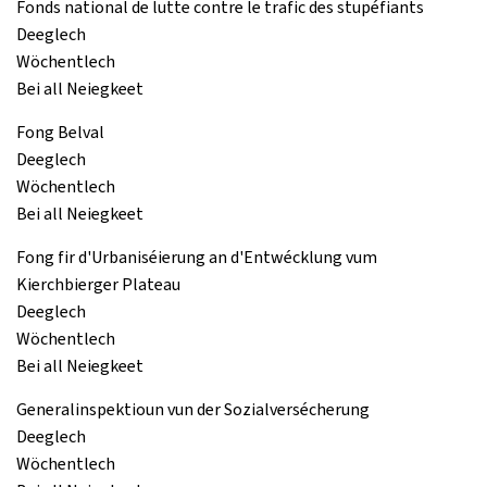
Fonds national de lutte contre le trafic des stupéfiants
Deeglech
Wöchentlech
Bei all Neiegkeet
Fong Belval
Deeglech
Wöchentlech
Bei all Neiegkeet
Fong fir d'Urbaniséierung an d'Entwécklung vum
Kierchbierger Plateau
Deeglech
Wöchentlech
Bei all Neiegkeet
Generalinspektioun vun der Sozialversécherung
Deeglech
Wöchentlech