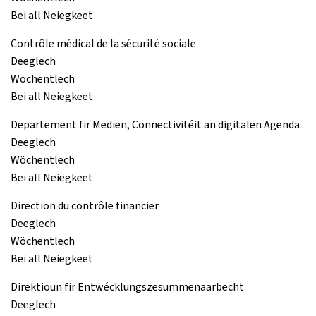
Bei all Neiegkeet
Contrôle médical de la sécurité sociale
Deeglech
Wöchentlech
Bei all Neiegkeet
Departement fir Medien, Connectivitéit an digitalen Agenda
Deeglech
Wöchentlech
Bei all Neiegkeet
Direction du contrôle financier
Deeglech
Wöchentlech
Bei all Neiegkeet
Direktioun fir Entwécklungszesummenaarbecht
Deeglech