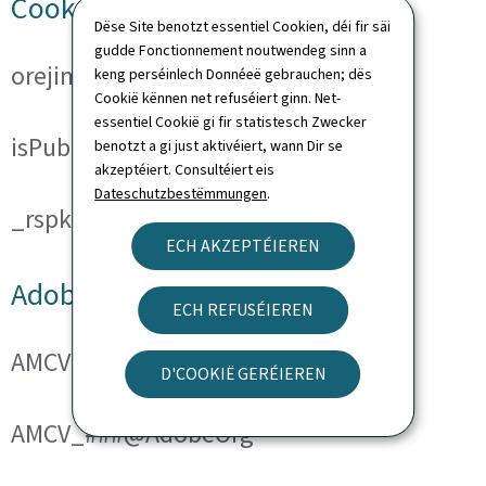
Cookies techniques
Dëse Site benotzt essentiel Cookien, déi fir säi
gudde Fonctionnement noutwendeg sinn a
orejime
keng perséinlech Donnéeë gebrauchen; dës
Cookië kënnen net refuséiert ginn. Net-
essentiel Cookië gi fir statistesch Zwecker
isPublicWebsite
benotzt a gi just aktivéiert, wann Dir se
akzeptéiert. Consultéiert eis
Dateschutzbestëmmungen
.
_rspkrLoadCore (ReadSpeaker)
ECH AKZEPTÉIEREN
Adobe Analytics
ECH REFUSÉIEREN
AMCVS_###@AdobeOrg
D'COOKIË GERÉIEREN
AMCV_###@AdobeOrg