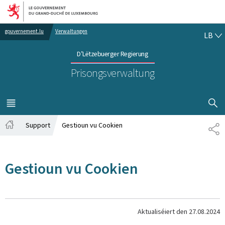
Bei den Haaptmenü goen
Bei den Inhalt goen
LË
gouvernement.lu
Verwaltungen
LB
D’Lëtzebuerger Regierung
Prisongsverwaltung
SHOW H
MENÜ
HAAPT-
Support
Gestioun vu Cookien
SH
Startsäit
Gestioun vu Cookien
Aktualiséiert den
27.08.2024