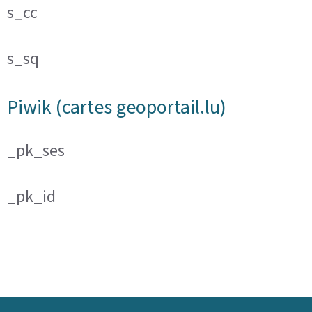
s_cc
s_sq
Piwik (cartes geoportail.lu)
_pk_ses
_pk_id